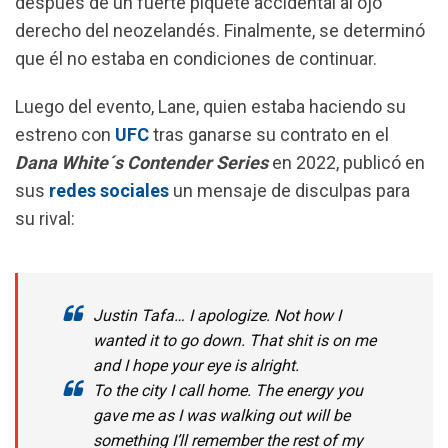
después de un fuerte piquete accidental al ojo
o
A
r
derecho del neozelandés. Finalmente, se determinó
o
p
a
que él no estaba en condiciones de continuar.
k
p
m
Luego del evento, Lane, quien estaba haciendo su
estreno con
UFC
tras ganarse su contrato en el
Dana White´s Contender Series
en 2022, publicó en
sus
redes sociales
un mensaje de disculpas para
su rival:
Justin Tafa… I apologize. Not how I
wanted it to go down. That shit is on me
and I hope your eye is alright.
To the city I call home. The energy you
gave me as I was walking out will be
something I’ll remember the rest of my