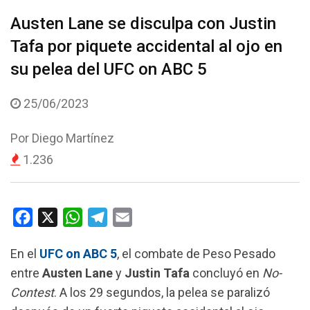
Austen Lane se disculpa con Justin
Tafa por piquete accidental al ojo en
su pelea del UFC on ABC 5
25/06/2023
Por
Diego Martínez
1.236
F
X
W
T
E
a
h
e
m
En el
UFC on ABC 5
, el combate de Peso Pesado
c
a
l
a
entre
Austen Lane
y
Justin Tafa
concluyó en
No-
e
t
e
i
Contest
. A los 29 segundos, la pelea se paralizó
b
s
g
l