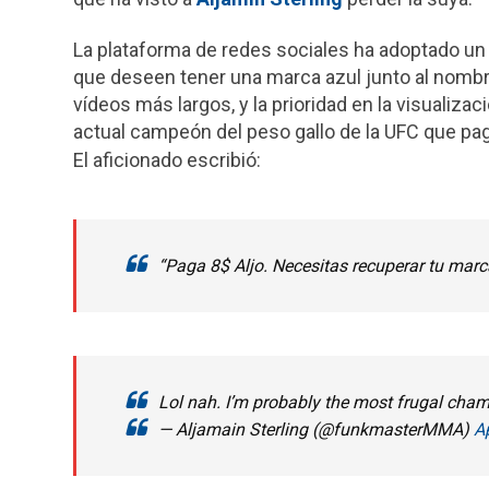
e
t
e
i
b
s
g
l
La plataforma de redes sociales ha adoptado u
o
A
r
que deseen tener una marca azul junto al nombre 
o
p
a
vídeos más largos, y la prioridad en la visualiza
k
p
m
actual campeón del peso gallo de la UFC que pa
El aficionado escribió:
“Paga 8$ Aljo. Necesitas recuperar tu marc
Lol nah. I’m probably the most frugal cham
— Aljamain Sterling (@funkmasterMMA)
Ap