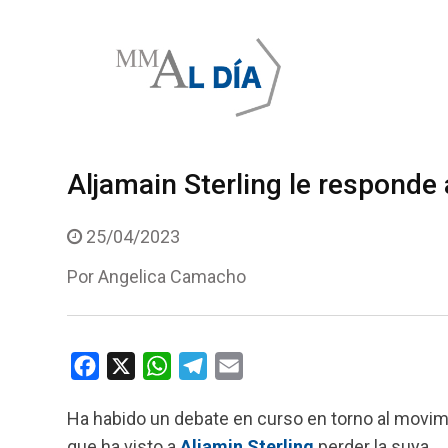
Skip
to
content
Aljamain Sterling le responde
25/04/2023
Por
Angelica Camacho
F
X
W
T
E
a
h
e
m
Ha habido un debate en curso en torno al movimi
c
a
l
a
que ha visto a
Aljamin Sterling
perder la suya.