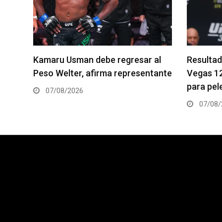
á en
Kamaru Usman debe regresar al
Resultad
ies
Peso Welter, afirma representante
Vegas 1
para pele
07/08/2026
07/08/