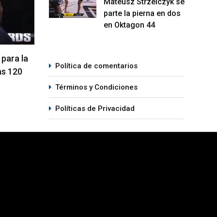
Mateusz Strzelczyk se
parte la pierna en dos
en Oktagon 44
 para la
Se anuncia la cartelera completa
La h
Política de comentarios
as 120
del UFC 331
el D
Términos y Condiciones
06/08/2026
05
Políticas de Privacidad