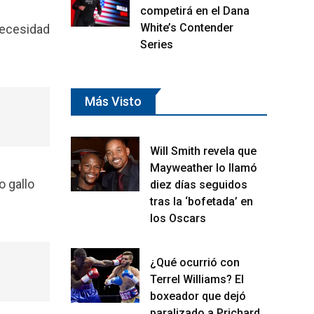
competirá en el Dana
White’s Contender
 necesidad
Series
Más Visto
Will Smith revela que
Mayweather lo llamó
 gallo
diez días seguidos
tras la ‘bofetada’ en
los Oscars
¿Qué ocurrió con
Terrel Williams? El
boxeador que dejó
paralizado a Prichard