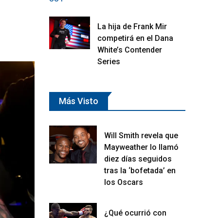
La hija de Frank Mir
competirá en el Dana
White’s Contender
Series
Más Visto
Will Smith revela que
Mayweather lo llamó
diez días seguidos
tras la ‘bofetada’ en
los Oscars
¿Qué ocurrió con