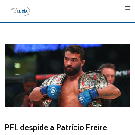
Skip
to
content
PFL despide a Patrício Freire