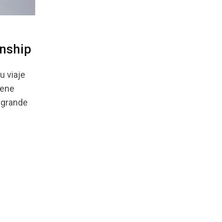
nship
u viaje
iene
 grande