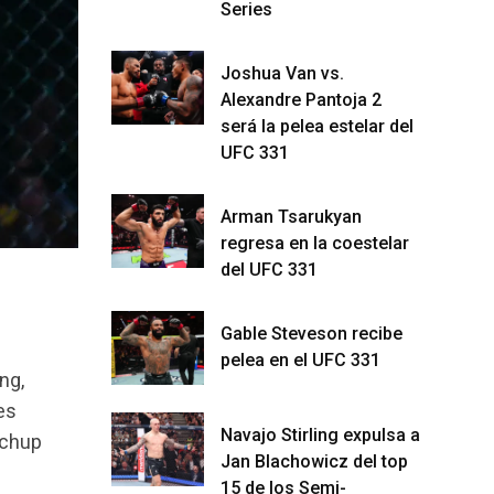
Series
Joshua Van vs.
Alexandre Pantoja 2
será la pelea estelar del
UFC 331
Arman Tsarukyan
regresa en la coestelar
del UFC 331
Gable Steveson recibe
pelea en el UFC 331
ng,
es
Navajo Stirling expulsa a
tchup
Jan Blachowicz del top
15 de los Semi-