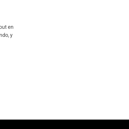
but en
ndo, y