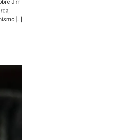
sobre Jim
rda,
 mismo […]