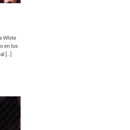
na White
o en los
al […]